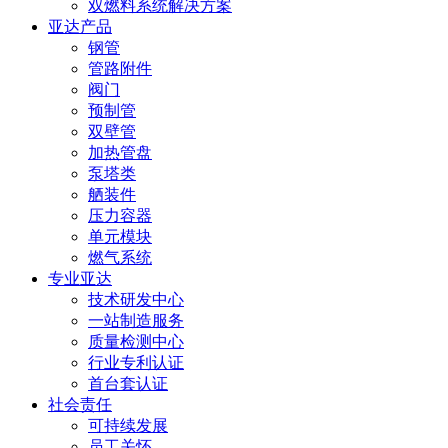
双燃料系统解决方案
亚达产品
钢管
管路附件
阀门
预制管
双壁管
加热管盘
泵塔类
舾装件
压力容器
单元模块
燃气系统
专业亚达
技术研发中心
一站制造服务
质量检测中心
行业专利认证
首台套认证
社会责任
可持续发展
员工关怀