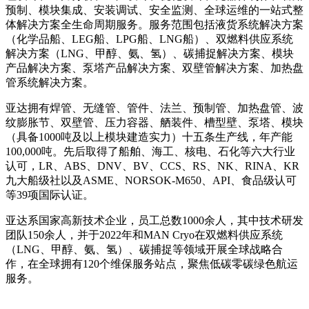
预制、模块集成、安装调试、安全监测、全球运维的一站式整
体解决方案全生命周期服务。服务范围包括液货系统解决方案
（化学品船、LEG船、LPG船、LNG船）、双燃料供应系统
解决方案（LNG、甲醇、氨、氢）、碳捕捉解决方案、模块
产品解决方案、泵塔产品解决方案、双壁管解决方案、加热盘
管系统解决方案。
亚达拥有焊管、无缝管、管件、法兰、预制管、加热盘管、波
纹膨胀节、双壁管、压力容器、舾装件、槽型壁、泵塔、模块
（具备1000吨及以上模块建造实力）十五条生产线，年产能
100,000吨。先后取得了船舶、海工、核电、石化等六大行业
认可，LR、ABS、DNV、BV、CCS、RS、NK、RINA、KR
九大船级社以及ASME、NORSOK-M650、API、食品级认可
等39项国际认证。
亚达系国家高新技术企业，员工总数1000余人，其中技术研发
团队150余人，并于2022年和MAN Cryo在双燃料供应系统
（LNG、甲醇、氨、氢）、碳捕捉等领域开展全球战略合
作，在全球拥有120个维保服务站点，聚焦低碳零碳绿色航运
服务。