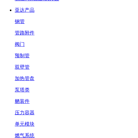
亚达产品
钢管
管路附件
阀门
预制管
双壁管
加热管盘
泵塔类
舾装件
压力容器
单元模块
燃气系统