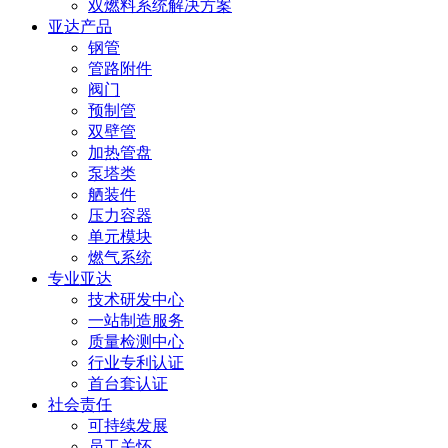
双燃料系统解决方案
亚达产品
钢管
管路附件
阀门
预制管
双壁管
加热管盘
泵塔类
舾装件
压力容器
单元模块
燃气系统
专业亚达
技术研发中心
一站制造服务
质量检测中心
行业专利认证
首台套认证
社会责任
可持续发展
员工关怀