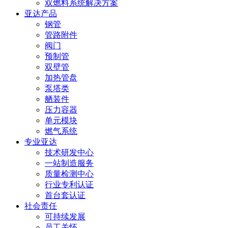
双燃料系统解决方案
亚达产品
钢管
管路附件
阀门
预制管
双壁管
加热管盘
泵塔类
舾装件
压力容器
单元模块
燃气系统
专业亚达
技术研发中心
一站制造服务
质量检测中心
行业专利认证
首台套认证
社会责任
可持续发展
员工关怀