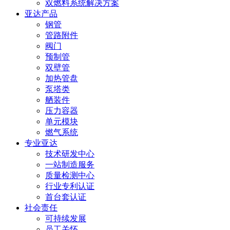
双燃料系统解决方案
亚达产品
钢管
管路附件
阀门
预制管
双壁管
加热管盘
泵塔类
舾装件
压力容器
单元模块
燃气系统
专业亚达
技术研发中心
一站制造服务
质量检测中心
行业专利认证
首台套认证
社会责任
可持续发展
员工关怀