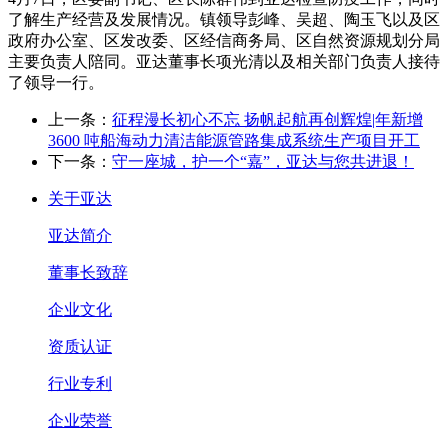
了解生产经营及发展情况。镇领导彭峰、吴超、陶玉飞以及区
政府办公室、区发改委、区经信商务局、区自然资源规划分局
主要负责人陪同。亚达董事长项光清以及相关部门负责人接待
了领导一行。
上一条：
征程漫长初心不忘 扬帆起航再创辉煌|年新增
3600 吨船海动力清洁能源管路集成系统生产项目开工
下一条：
守一座城，护一个“嘉”，亚达与您共进退！
关于亚达
亚达简介
董事长致辞
企业文化
资质认证
行业专利
企业荣誉