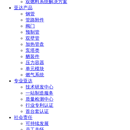
双燃料系统解决方案
亚达产品
钢管
管路附件
阀门
预制管
双壁管
加热管盘
泵塔类
舾装件
压力容器
单元模块
燃气系统
专业亚达
技术研发中心
一站制造服务
质量检测中心
行业专利认证
首台套认证
社会责任
可持续发展
员工关怀