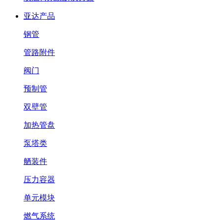
亚达产品
钢管
管路附件
阀门
预制管
双壁管
加热管盘
泵塔类
舾装件
压力容器
单元模块
燃气系统