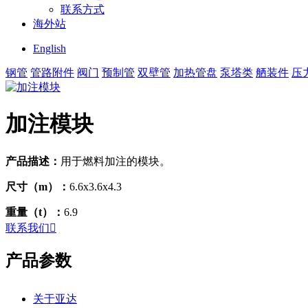
联系方式
海外站
English
钢管
管路附件
阀门
预制管
双壁管
加热管盘
泵塔类
舾装件
压
加注模块
产品描述：
用于燃料加注的模块。
尺寸（m）：
6.6x3.6x4.3
重量（t）：
6.9
联系我们

产品参数
关于亚达