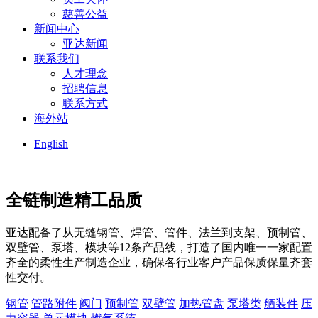
慈善公益
新闻中心
亚达新闻
联系我们
人才理念
招聘信息
联系方式
海外站
English
全链制造
精工品质
亚达配备了从无缝钢管、焊管、管件、法兰到支架、预制管、
双壁管、泵塔、模块等12条产品线，打造了国内唯一一家配置
齐全的柔性生产制造企业，确保各行业客户产品保质保量齐套
性交付。
钢管
管路附件
阀门
预制管
双壁管
加热管盘
泵塔类
舾装件
压