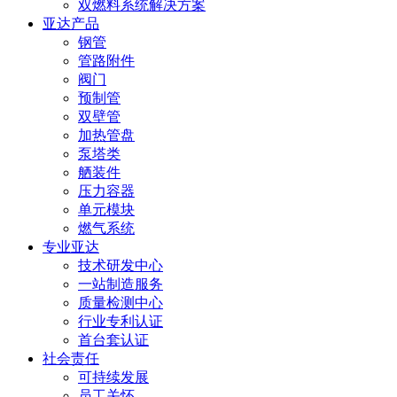
双燃料系统解决方案
亚达产品
钢管
管路附件
阀门
预制管
双壁管
加热管盘
泵塔类
舾装件
压力容器
单元模块
燃气系统
专业亚达
技术研发中心
一站制造服务
质量检测中心
行业专利认证
首台套认证
社会责任
可持续发展
员工关怀