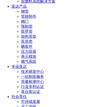
双燃料系统解决方案
亚达产品
钢管
管路附件
阀门
预制管
双壁管
加热管盘
泵塔类
舾装件
压力容器
单元模块
燃气系统
专业亚达
技术研发中心
一站制造服务
质量检测中心
行业专利认证
首台套认证
社会责任
可持续发展
员工关怀