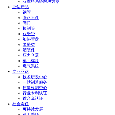
双燃料系统解决方案
亚达产品
钢管
管路附件
阀门
预制管
双壁管
加热管盘
泵塔类
舾装件
压力容器
单元模块
燃气系统
专业亚达
技术研发中心
一站制造服务
质量检测中心
行业专利认证
首台套认证
社会责任
可持续发展
员工关怀