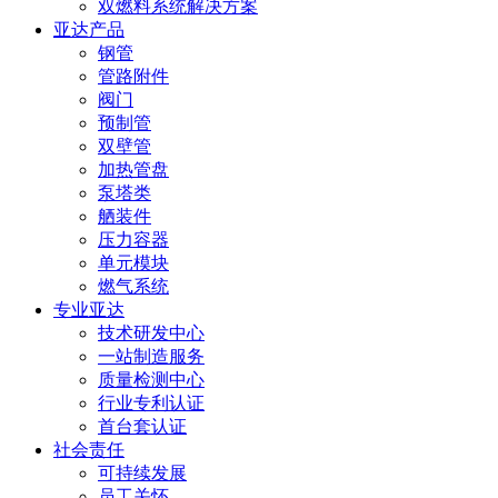
双燃料系统解决方案
亚达产品
钢管
管路附件
阀门
预制管
双壁管
加热管盘
泵塔类
舾装件
压力容器
单元模块
燃气系统
专业亚达
技术研发中心
一站制造服务
质量检测中心
行业专利认证
首台套认证
社会责任
可持续发展
员工关怀