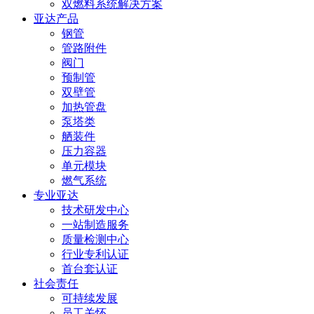
双燃料系统解决方案
亚达产品
钢管
管路附件
阀门
预制管
双壁管
加热管盘
泵塔类
舾装件
压力容器
单元模块
燃气系统
专业亚达
技术研发中心
一站制造服务
质量检测中心
行业专利认证
首台套认证
社会责任
可持续发展
员工关怀