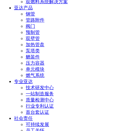
双燃料系统解决方案
亚达产品
钢管
管路附件
阀门
预制管
双壁管
加热管盘
泵塔类
舾装件
压力容器
单元模块
燃气系统
专业亚达
技术研发中心
一站制造服务
质量检测中心
行业专利认证
首台套认证
社会责任
可持续发展
员工关怀