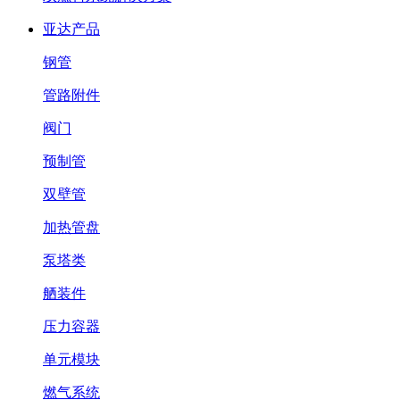
亚达产品
钢管
管路附件
阀门
预制管
双壁管
加热管盘
泵塔类
舾装件
压力容器
单元模块
燃气系统