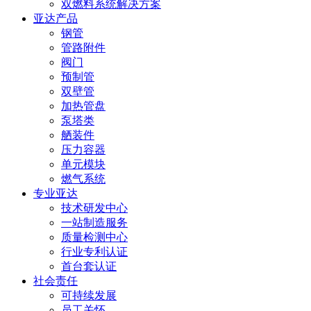
双燃料系统解决方案
亚达产品
钢管
管路附件
阀门
预制管
双壁管
加热管盘
泵塔类
舾装件
压力容器
单元模块
燃气系统
专业亚达
技术研发中心
一站制造服务
质量检测中心
行业专利认证
首台套认证
社会责任
可持续发展
员工关怀