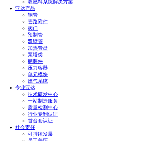
双燃料系统解决方案
亚达产品
钢管
管路附件
阀门
预制管
双壁管
加热管盘
泵塔类
舾装件
压力容器
单元模块
燃气系统
专业亚达
技术研发中心
一站制造服务
质量检测中心
行业专利认证
首台套认证
社会责任
可持续发展
员工关怀