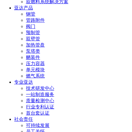
双燃料系统解决方案
亚达产品
钢管
管路附件
阀门
预制管
双壁管
加热管盘
泵塔类
舾装件
压力容器
单元模块
燃气系统
专业亚达
技术研发中心
一站制造服务
质量检测中心
行业专利认证
首台套认证
社会责任
可持续发展
员工关怀