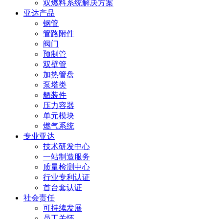
双燃料系统解决方案
亚达产品
钢管
管路附件
阀门
预制管
双壁管
加热管盘
泵塔类
舾装件
压力容器
单元模块
燃气系统
专业亚达
技术研发中心
一站制造服务
质量检测中心
行业专利认证
首台套认证
社会责任
可持续发展
员工关怀