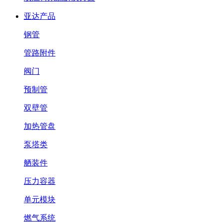
亚达产品
钢管
管路附件
阀门
预制管
双壁管
加热管盘
泵塔类
舾装件
压力容器
单元模块
燃气系统