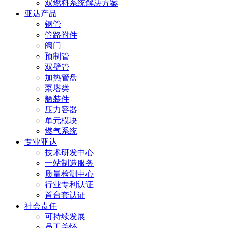
双燃料系统解决方案
亚达产品
钢管
管路附件
阀门
预制管
双壁管
加热管盘
泵塔类
舾装件
压力容器
单元模块
燃气系统
专业亚达
技术研发中心
一站制造服务
质量检测中心
行业专利认证
首台套认证
社会责任
可持续发展
员工关怀