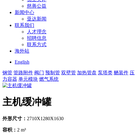
慈善公益
新闻中心
亚达新闻
联系我们
人才理念
招聘信息
联系方式
海外站
English
钢管
管路附件
阀门
预制管
双壁管
加热管盘
泵塔类
舾装件
压
力容器
单元模块
燃气系统
主机缓冲罐
外形尺寸：
2710X1280X1630
容积：
2 m³