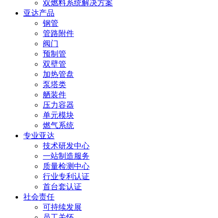
双燃料系统解决方案
亚达产品
钢管
管路附件
阀门
预制管
双壁管
加热管盘
泵塔类
舾装件
压力容器
单元模块
燃气系统
专业亚达
技术研发中心
一站制造服务
质量检测中心
行业专利认证
首台套认证
社会责任
可持续发展
员工关怀