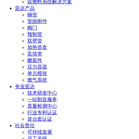
双燃料系统解决方案
亚达产品
钢管
管路附件
阀门
预制管
双壁管
加热管盘
泵塔类
舾装件
压力容器
单元模块
燃气系统
专业亚达
技术研发中心
一站制造服务
质量检测中心
行业专利认证
首台套认证
社会责任
可持续发展
员工关怀