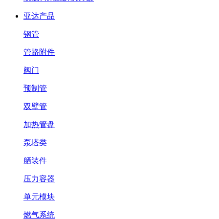
亚达产品
钢管
管路附件
阀门
预制管
双壁管
加热管盘
泵塔类
舾装件
压力容器
单元模块
燃气系统