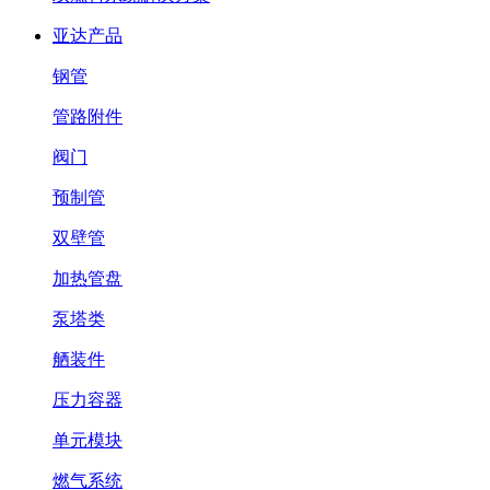
亚达产品
钢管
管路附件
阀门
预制管
双壁管
加热管盘
泵塔类
舾装件
压力容器
单元模块
燃气系统