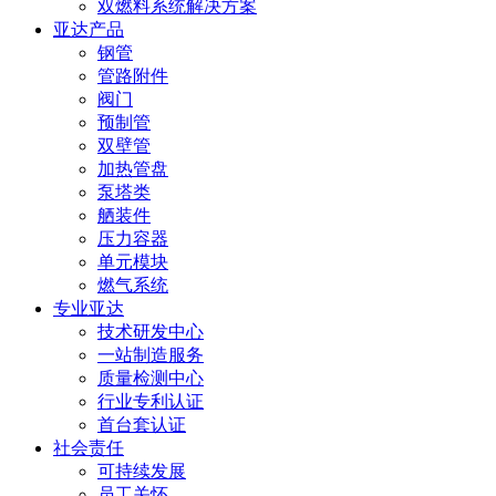
双燃料系统解决方案
亚达产品
钢管
管路附件
阀门
预制管
双壁管
加热管盘
泵塔类
舾装件
压力容器
单元模块
燃气系统
专业亚达
技术研发中心
一站制造服务
质量检测中心
行业专利认证
首台套认证
社会责任
可持续发展
员工关怀