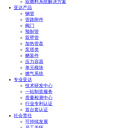
双燃料系统解决方案
亚达产品
钢管
管路附件
阀门
预制管
双壁管
加热管盘
泵塔类
舾装件
压力容器
单元模块
燃气系统
专业亚达
技术研发中心
一站制造服务
质量检测中心
行业专利认证
首台套认证
社会责任
可持续发展
员工关怀