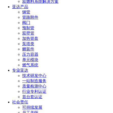
双燃料系统解决方案
亚达产品
钢管
管路附件
阀门
预制管
双壁管
加热管盘
泵塔类
舾装件
压力容器
单元模块
燃气系统
专业亚达
技术研发中心
一站制造服务
质量检测中心
行业专利认证
首台套认证
社会责任
可持续发展
员工关怀